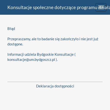
Konsultacje społeczne dotyczące programu dział
Toggl
navig
Błąd
Przepraszamy, ale to badanie się zakończyło i nie jest już
dostępne.
Informacji udziela Bydgoskie Konsultacje (
konsultacje@um.bydgoszcz.pl ).
Deklaracja dostępności