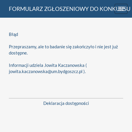
FORMULARZ ZGŁOSZENIOWY DO KONKURSU „
Toggl
navig
Błąd
Przepraszamy, ale to badanie się zakończyło i nie jest już
dostępne.
Informacji udziela Jowita Kaczanowska (
jowita.kaczanowska@um.bydgoszcz.pl ).
Deklaracja dostępności